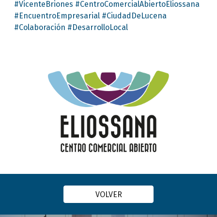
#Vi
centeBriones
#CentroComercialAbiertoEliossana
#EncuentroEmpresarial #CiudadDeLucena
#Colaboración #DesarrolloLocal
VOLVER