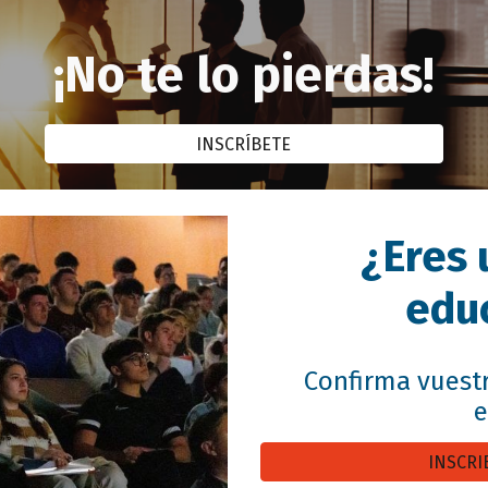
¡No te lo pierdas!
INSCRÍBETE
¿Eres 
edu
Confirma vuestr
e
INSCRI