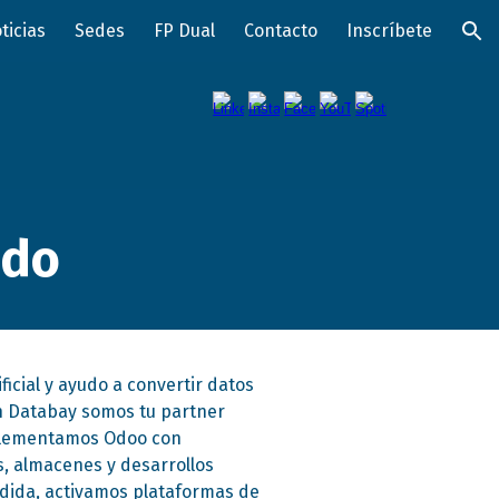
ticias
Sedes
FP Dual
Contacto
Inscríbete
ion
ado
ificial y ayudo a convertir datos
n Databay somos tu partner
implementamos Odoo con
s, almacenes y desarrollos
dida, activamos plataformas de