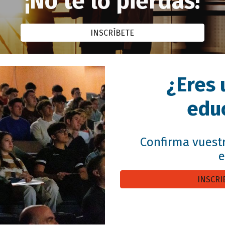
¡No te lo pierdas!
INSCRÍBETE
¿Eres 
edu
Confirma vuestr
e
INSCRI